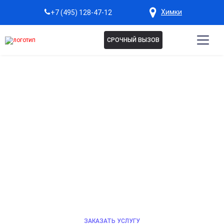
Химки
+7 (495) 128-47-12
СРОЧНЫЙ ВЫЗОВ
НЕВРОЛОГ НА ДОМ В
ХИМКАХ
Невролог на дом — профессиональная помощь без
выхода из дома! Проведём диагностику, оценим
состояние нервной системы, назначим лечение при
головных болях, головокружениях, нарушениях сна.
Экономьте силы — доверьте здоровье специалисту!
Быстро, комфортно, надёжно.
ЗАКАЗАТЬ УСЛУГУ