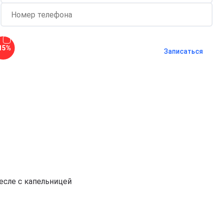
Согласен с
политикой о
15%
конфиденциальности
и на
обработку
Записаться
персональных данных
Длительность процедуры — 60 минут