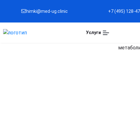
himki@med-ug.clinic
+7 (495) 128-4
Услуги
Капельница для
похудения в Химках
Ускорение обмена веществ
Стимулирует процессы метаболизма, помогая
организму эффективнее сжигать калории и жир.
Детоксикация и очищение организма
Выводит токсины, продукты распада и лишнюю
жидкость, улучшая самочувствие и снижая отёки.
Поддержка работы печени и почек