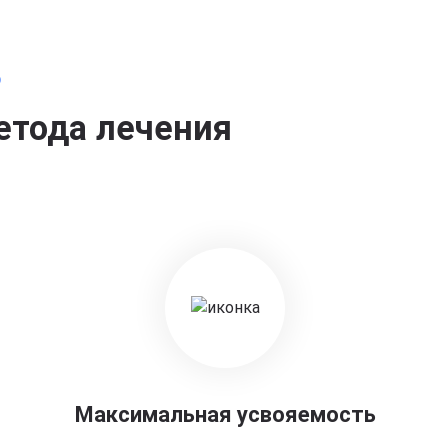
о
етода лечения
Максимальная усвояемость