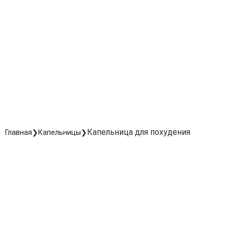
Обеспечивает мягкое восстановление органов,
отвечающих за переработку жиров и токсинов.
Снижение усталости и повышение энергии
Помогает быстро восстановить силы после диет или
физических нагрузок, улучшая настроение и
активность.
Комплексное улучшение состояния кожи и фигу
Ускоряет регенерацию клеток, делает кожу более
упругой и способствует моделированию контура тела
Капельница для похудения
Главная
Капельницы