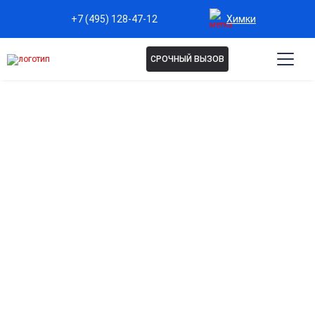
Химки
+7 (495) 128-47-12
СРОЧНЫЙ ВЫЗОВ
Капельница Стерофундин в
Химках
Восстановление водно-солевого баланса
Восполняет потерю жидкости и электролитов, нормализуя
обменные процессы в организме.
Поддержка при обезвоживании
Применяется при рвоте, диарее, интоксикациях и после
обильной кровопотери для стабилизации состояния.
Безопасное восполнение электролитов
Состав раствора максимально приближен к плазме крови,
что обеспечивает быструю и мягкую корректировку.
Подходит для комплексной терапии
Используется совместно с другими препаратами при