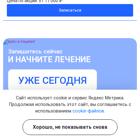
Цена по акции:
от 17 000 ₽
Записаться
Запишитесь сейчас
И НАЧНИТЕ ЛЕЧЕНИЕ
УЖЕ СЕГОДНЯ
Записаться на прием к врачу
Сайт использует cookie и сервис Яндекс Метрика.
Продолжая использовать этот сайт, вы соглашаетесь с
использованием
cookie-файлов.
Хорошо, не показывать снова