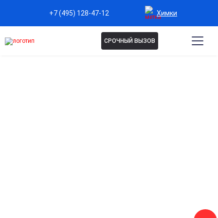
Химки
+7 (495) 128-47-12
СРОЧНЫЙ ВЫЗОВ
Капельница NAD+ в Химках
Anti-age (замедление старения)
Стимуляция клеточных энергетических процессов и
замедление возрастных изменений
Повышение жизненного тонуса
Снижение усталости, поддержка нервной системы,
увеличение уровня энергии.
Антистресс-поддержка
Помощь при стрессовых состояниях, эмоциональном
истощении и снижении работоспособности.
Улучшение метаболизма и похудение
Поддержка обменных процессов и ускорение сжигания
жировых отложений.
Повышение когнитивных способностей