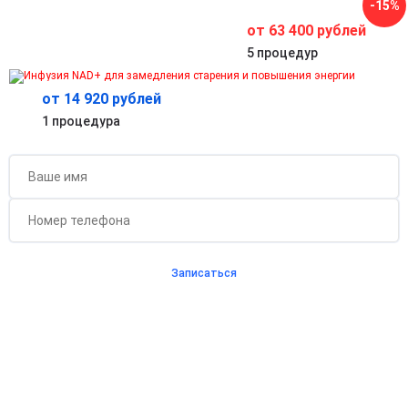
-15%
Улучшение концентрации, внимания, памяти и ясности
мышления.
от 63 400 рублей
5 процедур
от 14 920 рублей
Бесплатная консультация для новых клиентов
1 процедура
при проведении процедуры
Записаться
Согласен с
политикой о конфиденциальности
и на
обработку персональных данных
Длительность процедуры — 60 минут