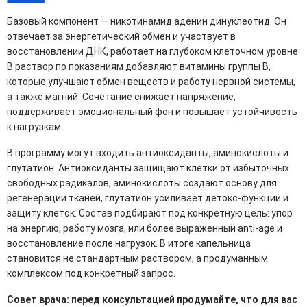
Базовый компонент — никотинамид аденин динуклеотид. Он
отвечает за энергетический обмен и участвует в
восстановлении ДНК, работает на глубоком клеточном уровне.
В раствор по показаниям добавляют витамины группы B,
которые улучшают обмен веществ и работу нервной системы,
а также магний. Сочетание снижает напряжение,
поддерживает эмоциональный фон и повышает устойчивость
к нагрузкам.
В программу могут входить антиоксиданты, аминокислоты и
глутатион. Антиоксиданты защищают клетки от избыточных
свободных радикалов, аминокислоты создают основу для
регенерации тканей, глутатион усиливает детокс-функции и
защиту клеток. Состав подбирают под конкретную цель: упор
на энергию, работу мозга, или более выраженный anti-age и
восстановление после нагрузок. В итоге капельница
становится не стандартным раствором, а продуманным
комплексом под конкретный запрос.
Совет врача: перед консультацией продумайте, что для вас