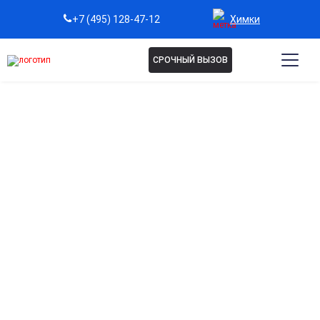
Химки
+7 (495) 128-47-12
СРОЧНЫЙ ВЫЗОВ
Капельница при диабете в
Химках
Контроль уровня сахара в крови
Помогает нормализовать гликемию и поддерживать
стабильный уровень глюкозы у пациентов с диабетом.
Поддержка работы сосудов и сердца
Улучшает микроциркуляцию и укрепляет сосудистую
систему, снижая риски осложнений.
Снижение последствий диабетических осложнений
Помогает предотвращать поражение почек, глаз и
нервной системы при длительном диабете.
Быстрое восстановление и улучшение
самочувствия