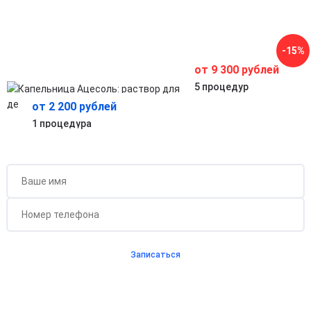
Помогает организму быстрее восстанавливаться после
инфекций, интоксикаций и перегрузок.
Профилактика осложнений при обезвоживании
Предотвращает опасные последствия недостатка
-15%
жидкости и солей в организме.
от 9 300 рублей
5 процедур
от 2 200 рублей
1 процедура
Бесплатная консультация для новых клиентов
при проведении процедуры
Записаться
Согласен с
политикой о конфиденциальности
и на
обработку персональных данных
Длительность процедуры — 60 минут