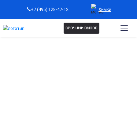
Химки
+7 (495) 128-47-12
СРОЧНЫЙ ВЫЗОВ
Капельница Ацесоль в
Химках
Восстановление водно-солевого баланса
Помогает быстро нормализовать уровень электролитов и
предотвратить обезвоживание.
Поддержка работы сердца и сосудов
Способствует улучшению работы сердечно-сосудистой
системы при нарушениях баланса солей.
Снижение симптомов интоксикации
Эффективно выводит токсины и продукты распада,
уменьшая слабость и головокружение.
Ускорение восстановления после болезней