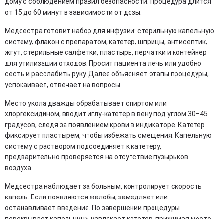
дому с соблюдением правил безопасности. Процедура длится
от 15 до 60 минут в зависимости от дозы.
Медсестра готовит набор для инфузии: стерильную капельную
систему, флакон с препаратом, катетер, шприцы, антисептик,
жгут, стерильные салфетки, пластырь, перчатки и контейнер
для утилизации отходов. Просит пациента лечь или удобно
сесть и расслабить руку. Далее объясняет этапы процедуры,
успокаивает, отвечает на вопросы.
Место укола дважды обрабатывает спиртом или
хлоргексидином, вводит иглу-катетер в вену под углом 30–45
градусов, следя за появлением крови в индикаторе. Катетер
фиксирует пластырем, чтобы избежать смещения. Капельную
систему с раствором подсоединяет к катетеру,
предварительно проверяется на отсутствие пузырьков
воздуха.
Медсестра наблюдает за больным, контролирует скорость
капель. Если появляются жалобы, замедляет или
останавливает введение. По завершении процедуры
перекрывает капельницу, извлекает катетер, прижимая место