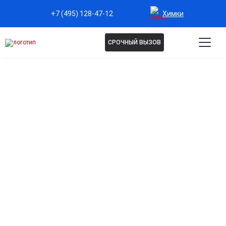
Химки
+7 (495) 128-47-12
СРОЧНЫЙ ВЫЗОВ
Капельница Рибоксин в
Химках
Повышение энергетического потенциала клеток
Стимулирует процессы синтеза АТФ, обеспечивая
организм энергией для эффективной работы сердца и
мышц.
Поддержка сердечно-сосудистой системы
Улучшает кровообращение, снижает нагрузку на сердце и
способствует восстановлению после нагрузок или
болезней.
Снижение утомляемости и восстановление сил
Ускоряет восстановление организма после стресса,
болезней и интенсивных физических нагрузок.