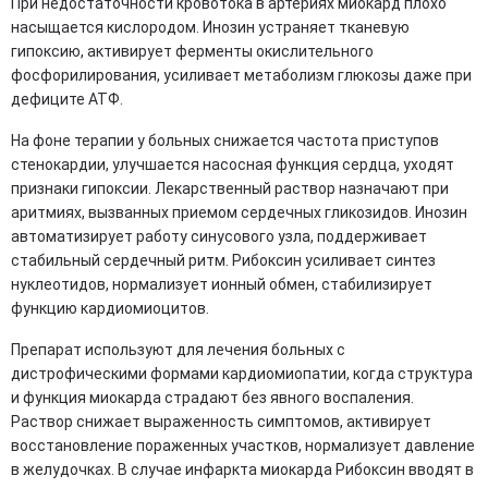
При недостаточности кровотока в артериях миокард плохо
насыщается кислородом. Инозин устраняет тканевую
гипоксию, активирует ферменты окислительного
фосфорилирования, усиливает метаболизм глюкозы даже при
дефиците АТФ.
На фоне терапии у больных снижается частота приступов
стенокардии, улучшается насосная функция сердца, уходят
признаки гипоксии. Лекарственный раствор назначают при
аритмиях, вызванных приемом сердечных гликозидов. Инозин
автоматизирует работу синусового узла, поддерживает
стабильный сердечный ритм. Рибоксин усиливает синтез
нуклеотидов, нормализует ионный обмен, стабилизирует
функцию кардиомиоцитов.
Препарат используют для лечения больных с
дистрофическими формами кардиомиопатии, когда структура
и функция миокарда страдают без явного воспаления.
Раствор снижает выраженность симптомов, активирует
восстановление пораженных участков, нормализует давление
в желудочках. В случае инфаркта миокарда Рибоксин вводят в