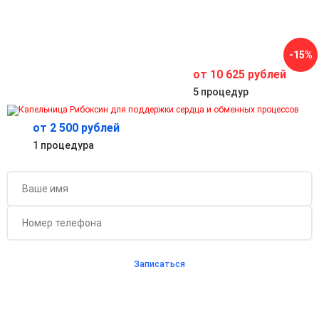
Комплексная поддержка обмена веществ
Улучшает снабжение тканей кислородом и питательными
веществами.
Безопасное и контролируемое лечение
-15%
Подбор дозировки врачом обеспечивает максимальную
эффективность терапии.
от 10 625 рублей
5 процедур
от 2 500 рублей
Бесплатная консультация для новых клиентов
1 процедура
при проведении процедуры
Записаться
Согласен с
политикой о конфиденциальности
и на
обработку персональных данных
Длительность процедуры — 60 минут