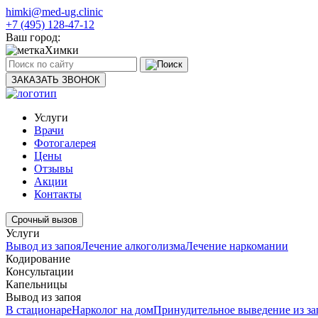
himki@med-ug.clinic
+7 (495) 128-47-12
Ваш город:
Химки
ЗАКАЗАТЬ ЗВОНОК
Услуги
Врачи
Фотогалерея
Цены
Отзывы
Акции
Контакты
Срочный вызов
Услуги
Вывод из запоя
Лечение алкоголизма
Лечение наркомании
Кодирование
Консультации
Капельницы
Вывод из запоя
В стационаре
Нарколог на дом
Принудительное выведение из за