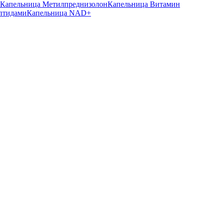
Капельница Метилпреднизолон
Капельница Витамин
птидами
Капельница NAD+