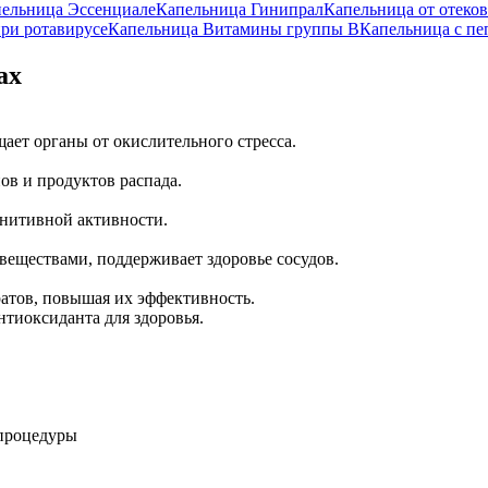
ельница Эссенциале
Капельница Гинипрал
Капельница от отеков
ри ротавирусе
Капельница Витамины группы B
Капельница с пе
ах
ает органы от окислительного стресса.
ов и продуктов распада.
гнитивной активности.
еществами, поддерживает здоровье сосудов.
атов, повышая их эффективность.
 процедуры