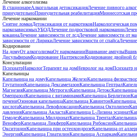
Лечение алкоголизма
В стационаре
Алкогольная детоксикация
Лечение пивного алко
принудительно
Принудительная реабилитация
Миннесотская пр
Лечение наркомании
Снятие ломки
Детоксикация от наркотиков
Наркологическая по
наркозависимых
УБОД
Лечение подростковой наркомании
Лечен
кокаина
Лечение зависимости от лсд
Лечение зависимости от м
зависимости от Лирики
Лечение зависимости от спайса
Лечение
Кодирование
На дому
От алкоголизма
От наркомании
Вшивание ампулы
Вшив
Дисульфирам
Кодирование Налтрексон
Кодирование двойной б
Консультации
Психиатр
Нарколог
Терапевт на дом
Невролог на дом
Психиатр н
Капельницы
Капельница на дому
Капельница Железо
Капельница физраство
Глутатион
Капельница Дексаметазон
Капельница Гептрал
Капель
Магнезия
Капельница Метрогил
Капельница Детокс
Капельница
Омепразол
Капельница с витаминами
Капельница Берлитион
Ка
печени
Озоновая капельница
Капельница Кавинтон
Капельница
кислота
Капельница Левофлоксацин
Капельница Октолипен
Кап
давления
Капельница Акласта
Капельница L-Лизина эсцинат
Ка
Гемодез
Капельница Милдронат
Капельница Трентал
Капельниц
Венофер
Капельница Ликферр
Капельница Рибоксин
Капельница
Окситоцин
Капельница при остеохондрозе
Капельница от аллер
Энергия
Капельница Глиатилин
Капельница Аспаркам
Капельни