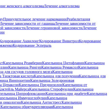
ние женского алкоголизма
Лечение алкоголизма
му
Принудительное лечение наркомании
Реабилитация
Лечение зависимости от гашиша
Лечение зависимости от
й зависимости
Лечение героиновой зависимости
Лечение
нии
Кодирование Аквилонг
Кодирование Вивитрол
Кодирование
овженко
Кодирование Эспераль
кт
Капельница Реамберин
Капельница Цитофлавин
Капельница
иллин
Капельница Рингер
Капельница Ремаксол
Капельница
а для сосудов головного мозга
Капельница
 Тиоктовая кислота
Капельница для похудения
Капельница для
ница Винпоцетин
Капельница Золедроновая
а Цераксон
Капельница Преднизолон
Капельница от
Коктейль Майерса
Капельница Стерофундин
Капельница
пельница Ципрофлоксацин
Капельница при диабете
Капельница
апельница Иммуноглобулин
Капельница
и онкологии
Капельница Антистресс
Капельница
н
Капельница общеукрепляющая
Капельница