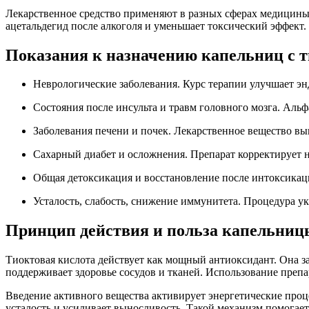
Лекарственное средство применяют в разных сферах медицины
ацетальдегид после алкоголя и уменьшает токсический эффект
Показания к назначению капельниц с 
Неврологические заболевания. Курс терапии улучшает эн
Состояния после инсульта и травм головного мозга. Ал
Заболевания печени и почек. Лекарственное вещество вы
Сахарный диабет и осложнения. Препарат корректирует н
Общая детоксикация и восстановление после интоксикац
Усталость, слабость, снижение иммунитета. Процедура у
Принцип действия и польза капельниц
Тиоктовая кислота действует как мощный антиоксидант. Она з
поддерживает здоровье сосудов и тканей. Использование преп
Введение активного вещества активирует энергетические про
усталость и усиливает выносливость. Такой механизм помогает