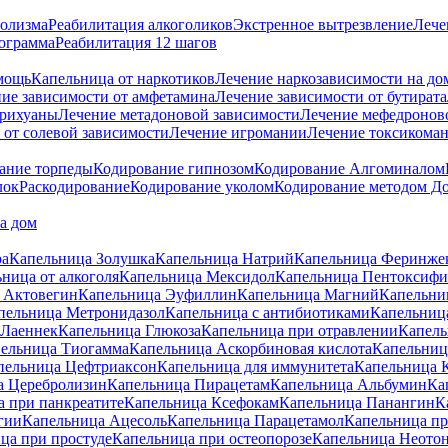
голизма
Реабилитация алкоголиков
Экстренное вытрезвление
Лече
ограмма
Реабилитация 12 шагов
мощь
Капельница от наркотиков
Лечение наркозависимости на до
ие зависимости от амфетамина
Лечение зависимости от бутирата
арихуаны
Лечение метадоновой зависимости
Лечение мефедроново
 от солевой зависимости
Лечение игромании
Лечение токсикома
ание торпеды
Кодирование гипнозом
Кодирование Алгоминалом
лок
Раскодирование
Кодирование уколом
Кодирование методом Д
а дом
ра
Капельница Золушка
Капельница Натрий
Капельница Феринже
ница от алкоголя
Капельница Мексидол
Капельница Пентоксиф
 Актовегин
Капельница Эуфиллин
Капельница Магний
Капельниц
пельница Метронидазол
Капельница с антибиотиками
Капельница
 Лаеннек
Капельница Глюкоза
Капельница при отравлении
Капель
ельница Тиогамма
Капельница Аскорбиновая кислота
Капельниц
пельница Цефтриаксон
Капельница для иммунитета
Капельница 
а Церебролизин
Капельница Пирацетам
Капельница Альбумин
Ка
 при панкреатите
Капельница Ксефокам
Капельница Панангин
К
гии
Капельница Ацесоль
Капельница Парацетамол
Капельница пр
ца при простуде
Капельница при остеопорозе
Капельница Неото