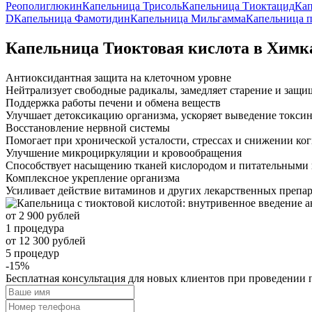
Реополиглюкин
Капельница Трисоль
Капельница Тиоктацид
Кап
D
Капельница Фамотидин
Капельница Мильгамма
Капельница п
Капельница Тиоктовая кислота в Химк
Антиоксидантная защита на клеточном уровне
Нейтрализует свободные радикалы, замедляет старение и защищ
Поддержка работы печени и обмена веществ
Улучшает детоксикацию организма, ускоряет выведение токсин
Восстановление нервной системы
Помогает при хронической усталости, стрессах и снижении ко
Улучшение микроциркуляции и кровообращения
Способствует насыщению тканей кислородом и питательными в
Комплексное укрепление организма
Усиливает действие витаминов и других лекарственных препар
от 2 900 рублей
1 процедура
от 12 300 рублей
5 процедур
-15%
Бесплатная консультация для новых клиентов при проведении