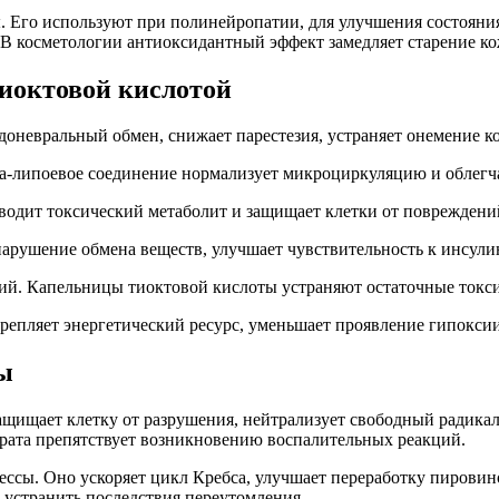
. Его используют при полинейропатии, для улучшения состояни
. В косметологии антиоксидантный эффект замедляет старение ко
тиоктовой кислотой
доневральный обмен, снижает парестезия, устраняет онемение к
ьфа-липоевое соединение нормализует микроциркуляцию и облегч
водит токсический метаболит и защищает клетки от повреждени
арушение обмена веществ, улучшает чувствительность к инсули
ий. Капельницы тиоктовой кислоты устраняют остаточные токсич
крепляет энергетический ресурс, уменьшает проявление гипоксии
ы
ащищает клетку от разрушения, нейтрализует свободный радика
арата препятствует возникновению воспалительных реакций.
цессы. Оно ускоряет цикл Кребса, улучшает переработку пиров
 устранить последствия переутомления.