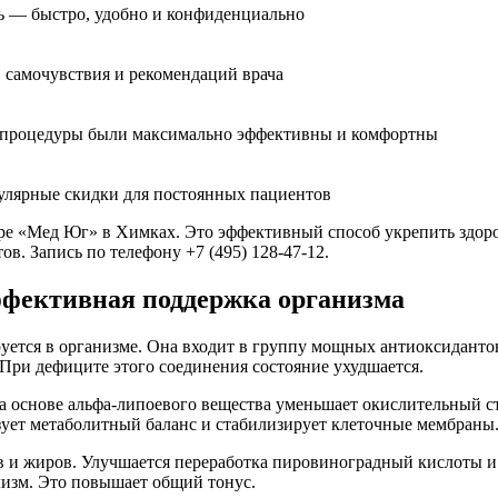
ь — быстро, удобно и конфиденциально
, самочувствия и рекомендаций врача
ы процедуры были максимально эффективны и комфортны
гулярные скидки для постоянных пациентов
ре «Мед Юг» в Химках. Это эффективный способ укрепить здор
ов. Запись по телефону +7 (495) 128-47-12.
ффективная поддержка организма
руется в организме. Она входит в группу мощных антиоксиданто
 При дефиците этого соединения состояние ухудшается.
а основе альфа-липоевого вещества уменьшает окислительный ст
зует метаболитный баланс и стабилизирует клеточные мембраны
 и жиров. Улучшается переработка пировиноградный кислоты и 
лизм. Это повышает общий тонус.