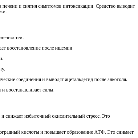
я печени и снятия симптомов интоксикации. Средство выводит
жи.
онечностей.
ает восстановление после ишемии.
й.
ну.
еские соединения и выводят ацетальдегид после алкоголя.
 и восстанавливает силы.
л и снижает избыточный окислительный стресс. Это
иноградный кислоты и повышает образование АТФ. Это снимает