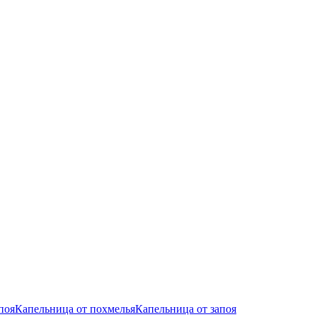
поя
Капельница от похмелья
Капельница от запоя