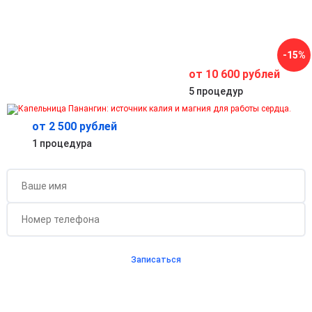
предотвратить повторные нарушения сердечного ритма.
Безопасное восстановление организма после
нагрузок и стресса
Восстанавливает электролитный баланс и поддерживает
-15%
работу сердца после физических и эмоциональных
перегрузок.
от 10 600 рублей
5 процедур
от 2 500 рублей
Бесплатная консультация для новых клиентов
1 процедура
при проведении процедуры
Записаться
Согласен с
политикой о конфиденциальности
и на
обработку персональных данных
Длительность процедуры — 60 минут