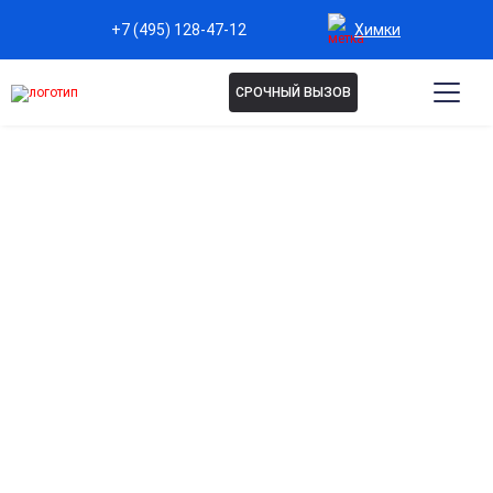
Химки
+7 (495) 128-47-12
СРОЧНЫЙ ВЫЗОВ
Капельница Панангин в
Химках
Поддержка сердечно-сосудистой системы
Помогает восстановить баланс калия и магния, улучшая
работу сердца и снижая риск аритмий.
Быстрое восполнение дефицита минералов
Обеспечивает моментальное поступление необходимых
веществ, особенно при остром дефиците.
Снижение усталости и слабости
Помогает улучшить общее самочувствие, повышая
энергию и работоспособность.
Эффективная профилактика осложнений сердца
Применение под контролем врача помогает